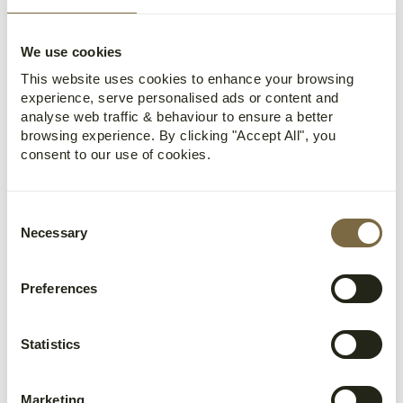
We use cookies
7. Lokal mat
This website uses cookies to enhance your browsing
Svalbard er et fantastisk reisemål for matelskere, 
experience, serve personalised ads or content and
med et overraskende bredt utvalg av 
analyse web traffic & behaviour to ensure a better
browsing experience. By clicking "Accept All", you
smaksopplevelser for enhver gane. Her kan du 
consent to our use of cookies.
prøve lokale råvarer og smaker, fra lokal sopp og 
tang til reinsdyr og til og med sel.
For deg som ønsker en eksklusiv fine dining-
Consent
Necessary
opplevelse på toppen av verden, er et besøk på 
Selection
Huset Restaurant
 et must. Med nordiske 
teknikker og smaks­kombinasjoner gjenspeiler 
Preferences
menyen landskapet rundt, og mange av råvarene 
hentes fra Svalbard og den arktiske regionen.
Statistics
Du vil heller ikke mangle steder å spise. 
Longyearbyen har et godt utvalg av restauranter, 
kafeer, barer og puber. 
Barentz Gastropub
, 
Marketing