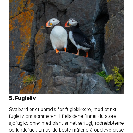
5. Fugleliv
Svalbard er et paradis for fuglekikkere, med et rikt
fugleliv om sommeren. I fjellsidene finner du store
sjøfuglkolonier med blant annet ærfugl, rødnebbterne
og lundefugl. En av de beste måtene å oppleve disse