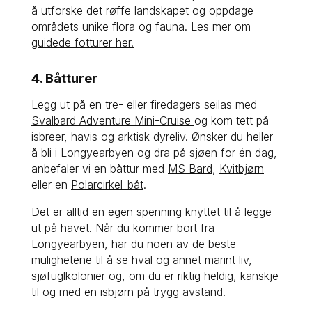
å utforske det røffe landskapet og oppdage 
områdets unike flora og fauna. Les mer om 
guidede fotturer her.
4. Båtturer
Legg ut på en tre- eller firedagers seilas med 
Svalbard Adventure Mini-Cruise 
og kom tett på 
isbreer, havis og arktisk dyreliv. Ønsker du heller 
å bli i Longyearbyen og dra på sjøen for én dag, 
anbefaler vi en båttur med 
MS Bard
, 
Kvitbjørn
eller en 
Polarcirkel-båt
.
Det er alltid en egen spenning knyttet til å legge 
ut på havet. Når du kommer bort fra 
Longyearbyen, har du noen av de beste 
mulighetene til å se hval og annet marint liv, 
sjøfuglkolonier og, om du er riktig heldig, kanskje 
til og med en isbjørn på trygg avstand.