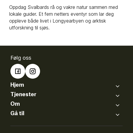
Oppdag Svalbards rå og vakre natur sammen med
lokale guider. Et fem netters eventyr som lar deg
oppleve både livet i Longyearbyen og arktisk
utforskning til sjøs.
Følg oss
Hjem
Tjenester
Hoteller
Om
Kurs og Konferanser
Svalbard Adventure Mini-Cruise
Gå til
Om oss
Frilufts- og utstyrsbutikk
Aktiviteter
Hurtigruten
Bærekraft
Snøscooterutleie
Ekspedisjoner