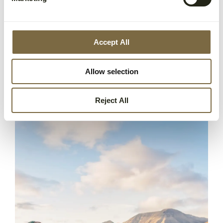
verdens nordligste pub, serverer klassiske 
pubretter og pizza, mens 
Funktionærmessen 
Restaurant
 og 
Restaurant Nansen
 byr på 
raffinert internasjonal og nordisk mat med utsikt 
Accept All
over Longyearbyen og Hiorthfjellet. Kort sagt: 
her finnes noe for enhver smak.
Allow selection
Reject All