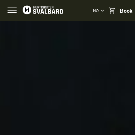
NO
Book