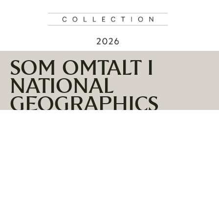
SOM OMTALT I
NATIONAL
GEOGRAPHICS
CULINARY
COLLECTION 2026
Vi er både stolte og takknemlige for å være inkludert i
National Geographic sin Culinary Collection 2026, hvor
vår egen Funktionærmessen Restaurant løftes frem
som en helt spesiell matopplevelse på 78° nord.
Sammen med Huset Restaurant byr de to restaurantene