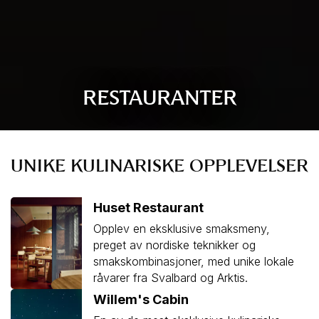
RESTAURANTER
UNIKE KULINARISKE OPPLEVELSER
Huset Restaurant
Opplev en eksklusive smaksmeny,
preget av nordiske teknikker og
smakskombinasjoner, med unike lokale
råvarer fra Svalbard og Arktis.
Willem's Cabin