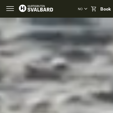
NO
Book