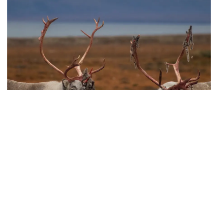
Magisk lys og fotografenes drøm
Mot slutten av august begynner midnattssolen å