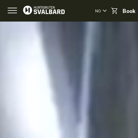
NO
Book