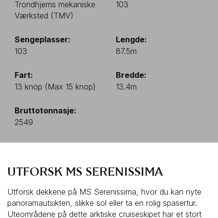
Trondhjems mekaniske
103
Værksted (TMV)
Sengeplasser:
Lengde:
103
87.5m
Fart:
Bredde:
13 knop (Max 15 knop)
13.4m
Bruttotonnasje:
2549
UTFORSK MS SERENISSIMA
Utforsk dekkene på MS Serenissima, hvor du kan nyte 
panoramautsikten, slikke sol eller ta en rolig spasertur. 
Uteområdene på dette arktiske cruiseskipet har et stort 