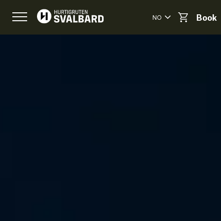
NO
Book