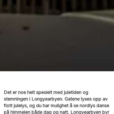
Det er noe helt spesielt med juletiden og
stemningen i Longyearbyen. Gatene lyses opp av
flott julelys, og du har mulighet å se nordlys danse
på himmelen både dag og natt. Longyearbyen byr