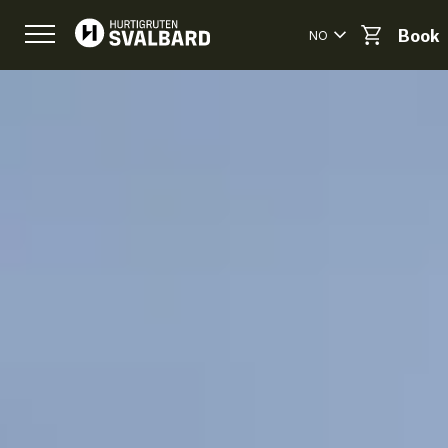
NO
Book