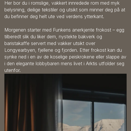
Her bor du i romslige, vakkert innredede rom med myk
belysning, deilige tekstiler og utsikt som minner deg på at
du befinner deg helt ute ved verdens ytterkant.
Morgenen starter med Funkens anerkjente frokost – egg
tilberedt slik du liker dem, nystekte bakverk og
baristakaffe servert med vakker utsikt over
Longyearbyen, fjellene og fjorden. Etter frokost kan du
synke ned i en av de koselige peiskrokene eller slappe av
i den elegante lobbybaren mens livet i Arktis utfolder seg
utenfor.