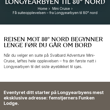
LONGYEARBYEN TIL 80° NORD
Home
›
Mini Cruise
›
Få suiteopplevelsen – fra Longyearbyen til 80° nord
REISEN MOT 80° NORD BEGYNNER 
LENGE FØR DU GÅR OM BORD
Når du velger en suite på Svalbard Adventure Mini-
Cruise, løftes hele opplevelsen – fra din første natt i 
Longyearbyen til det siste øyeblikket til sjøs.
Eventyret ditt starter på Longyearbyens mest
eksklusive adresse: femstjerners Funken
Lodge.