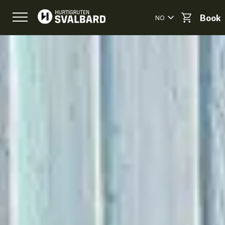
NO
Book