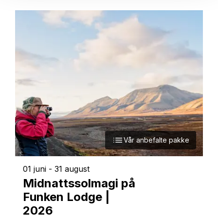
Vår anbefalte pakke
01 juni
-
31 august
Midnattssolmagi på
Funken Lodge |
2026