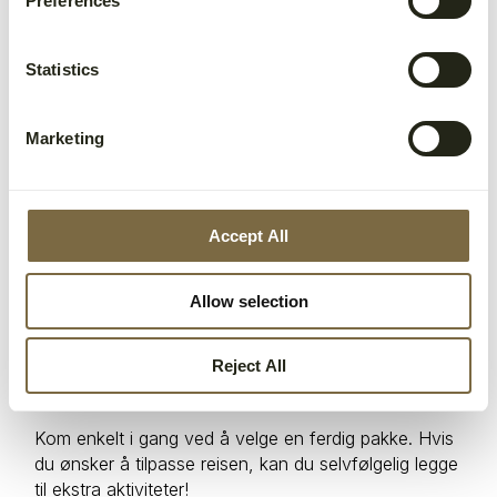
Preferences
Et unikt overnattingssted med villmarken rett
Statistics
utenfor dørstokken. Plassert helt i enden av byen,
men likevel innenfor det isbjørnsikre området, er
dette et poulært valg blant aktive reisende i alle
Marketing
aldre.
Accept All
Allow selection
Reject All
Usikker på hvor du skal begynne? Velg en
ferdig pakke!
Kom enkelt i gang ved å velge en ferdig pakke. Hvis
du ønsker å tilpasse reisen, kan du selvfølgelig legge
til ekstra aktiviteter!