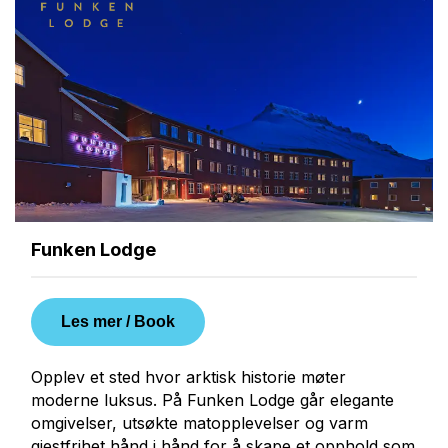
Funken Lodge
Les mer
/
Book
Opplev et sted hvor arktisk historie møter
moderne luksus. På Funken Lodge går elegante
omgivelser, utsøkte matopplevelser og varm
gjestfrihet hånd i hånd for å skape et opphold som