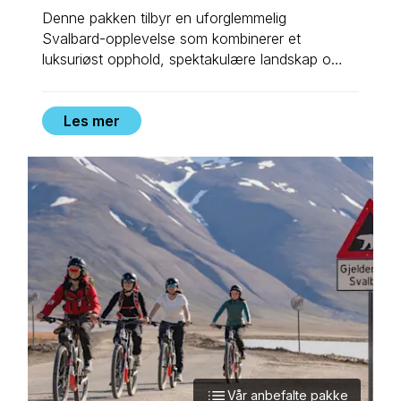
Denne pakken tilbyr en uforglemmelig
Svalbard-opplevelse som kombinerer et
luksuriøst opphold, spektakulære landskap og
kulinariske herligheter. Alt dette i magien av
den arktiske sommeren.
Les mer
Vår anbefalte pakke