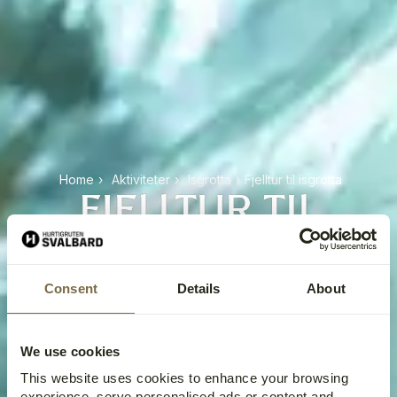
Home
›
Aktiviteter
›
Isgrotta
›
Fjelltur til isgrotta
FJELLTUR TIL
ISGROTTA
Consent
Details
About
We use cookies
This website uses cookies to enhance your browsing
experience, serve personalised ads or content and