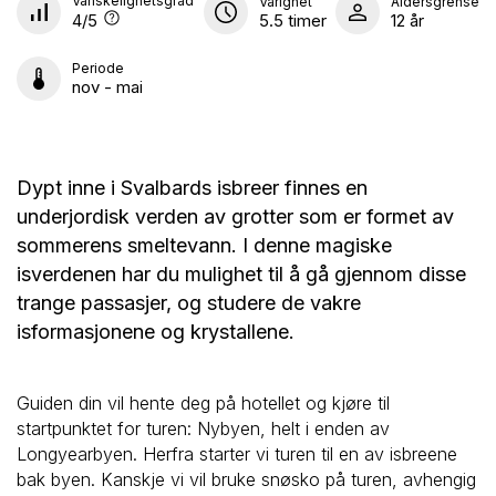
Vanskelighetsgrad
Varighet
Aldersgrense
4
/5
5.5 timer
12 år
Periode
nov - mai
Dypt inne i Svalbards isbreer finnes en
underjordisk verden av grotter som er formet av
sommerens smeltevann. I denne magiske
isverdenen har du mulighet til å gå gjennom disse
trange passasjer, og studere de vakre
isformasjonene og krystallene.
Guiden din vil hente deg på hotellet og kjøre til
startpunktet for turen: Nybyen, helt i enden av
Longyearbyen. Herfra starter vi turen til en av isbreene
bak byen. Kanskje vi vil bruke snøsko på turen, avhengig