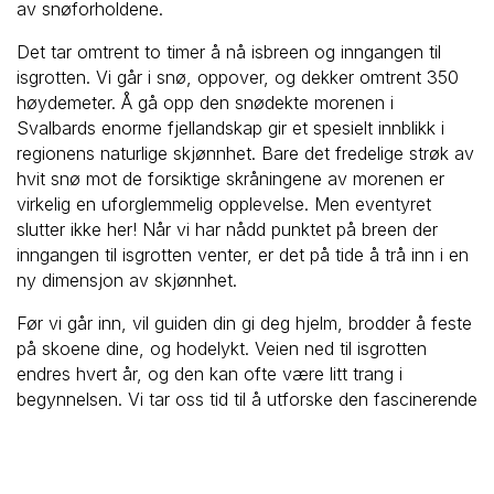
av snøforholdene.
Det tar omtrent to timer å nå isbreen og inngangen til
isgrotten. Vi går i snø, oppover, og dekker omtrent 350
høydemeter. Å gå opp den snødekte morenen i
Svalbards enorme fjellandskap gir et spesielt innblikk i
regionens naturlige skjønnhet. Bare det fredelige strøk av
hvit snø mot de forsiktige skråningene av morenen er
virkelig en uforglemmelig opplevelse. Men eventyret
slutter ikke her! Når vi har nådd punktet på breen der
inngangen til isgrotten venter, er det på tide å trå inn i en
ny dimensjon av skjønnhet.
Før vi går inn, vil guiden din gi deg hjelm, brodder å feste
på skoene dine, og hodelykt. Veien ned til isgrotten
endres hvert år, og den kan ofte være litt trang i
begynnelsen. Vi tar oss tid til å utforske den fascinerende
underjordiske verden, preget av glitrende isformasjoner,
sprø snø, romslige kamre og trange passasjer. Det er
fascinerende å vite at vi faktisk går gjennom