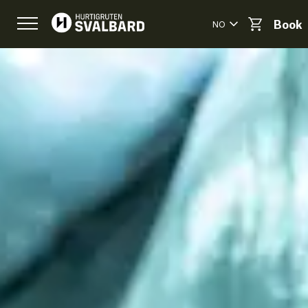
NO
Book