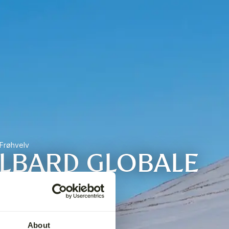
 Frøhvelv
ALBARD GLOBALE
About