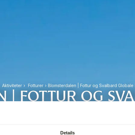
Aktiviteter
›
Fotturer
›
Blomsterdalen | Fottur og Svalbard Globale
 | FOTTUR OG SV
FRØHVELV
Details