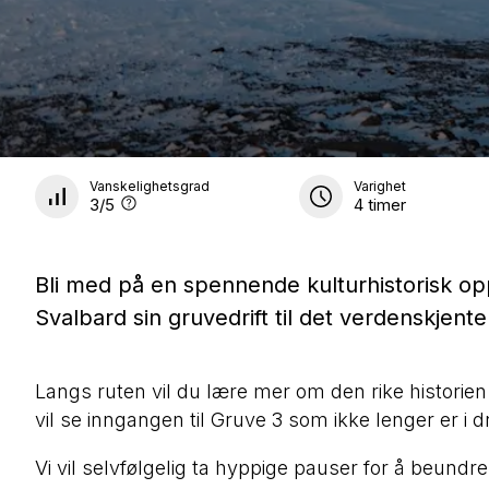
Vanskelighetsgrad
Varighet
3
/5
4 timer
Bli med på en spennende kulturhistorisk opp
Svalbard sin gruvedrift til det verdenskjente
Langs ruten vil du lære mer om den rike historien 
vil se inngangen til Gruve 3 som ikke lenger er i dri
Vi vil selvfølgelig ta hyppige pauser for å beund