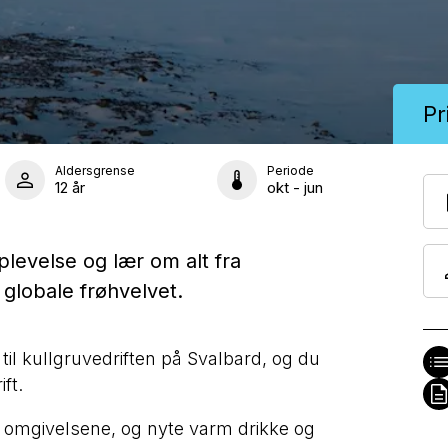
Pr
Aldersgrense
Periode
12 år
okt - jun
levelse og lær om alt fra
 globale frøhvelvet.
til kullgruvedriften på Svalbard, og du
ft.
re omgivelsene, og nyte varm drikke og