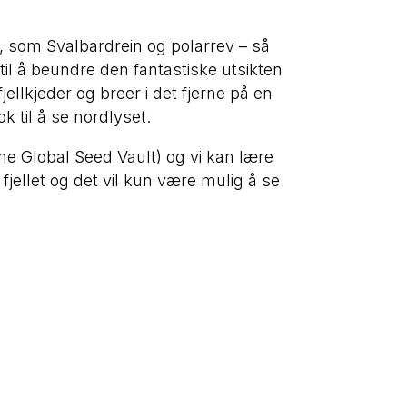
s, som Svalbardrein og polarrev – så
til å beundre den fantastiske utsikten
jellkjeder og breer i det fjerne på en
 til å se nordlyset.
(The Global Seed Vault) og vi kan lære
i fjellet og det vil kun være mulig å se
Om
Gå til