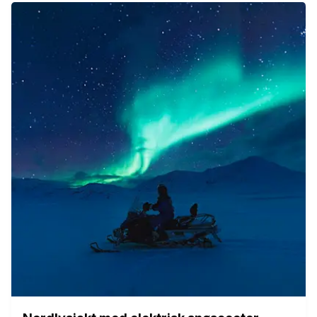
Har du en rabattkode?
Hva
Activity
Når
08.08 - 08.11
Hvem
2 Gjester
Sjekk tilgjengelighet