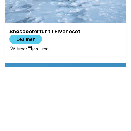
Snøscootertur til Elveneset
Les mer
5 timer
jan - mai
✕
FILTRE
Kategori
Snøscooterturer
(
6
)
Villmarksaften på Camp Barentz
(
9
)
Beltevognturer
(
10
)