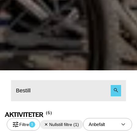
Bestill
(
6
)
AKTIVITETER
Anbefalt
Filtre
✕
Nullstill filtre
(
1
)
1