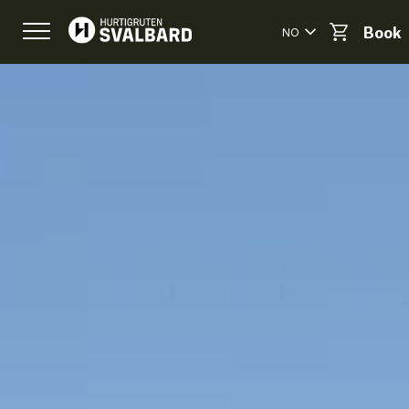
NO
Book