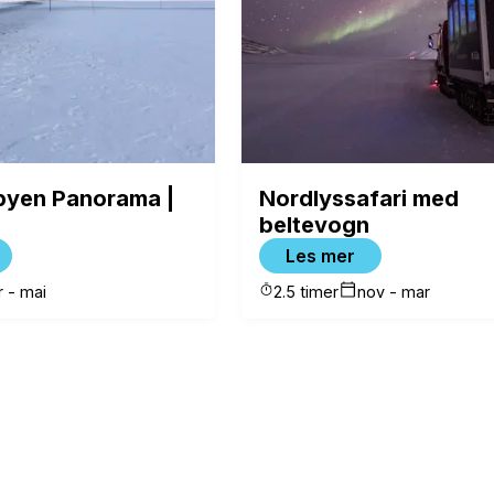
byen Panorama |
Nordlyssafari med
beltevogn
Les mer
 - mai
2.5 timer
nov - mar