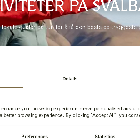
IVITETER PÅ SVAL
 lokale guider på tur, for å få den beste og tryggeste
Details
o enhance your browsing experience, serve personalised ads or
 a better browsing experience. By clicking "Accept All", you cons
Preferences
Statistics