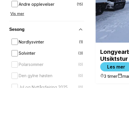
Andre opplevelser
(
15
)
Vis mer
Sesong
Nordlysvinter
(
1
)
Longyear
Solvinter
(
3
)
Utsiktstur
Polarsommer
(
0
)
Les mer
Den gylne høsten
(
0
)
3 timer
mar
Jul og Nyttårsfeiring 2025
(
0
)
Måned
Varighet