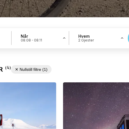
Når
Hvem
08.08 - 08.11
2 Gjester
(
4
)
R
✕
Nullstill filtre
(
1
)