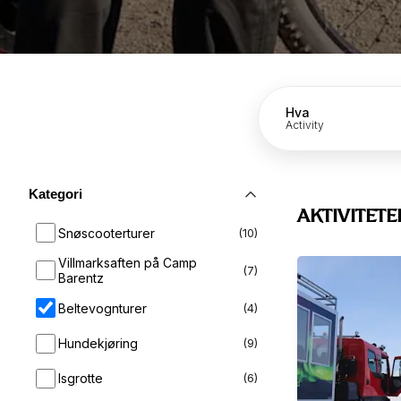
Hva
Activity
Kategori
AKTIVITETE
Snøscooterturer
(
10
)
Villmarksaften på Camp
(
7
)
Barentz
Beltevognturer
(
4
)
Hundekjøring
(
9
)
Isgrotte
(
6
)