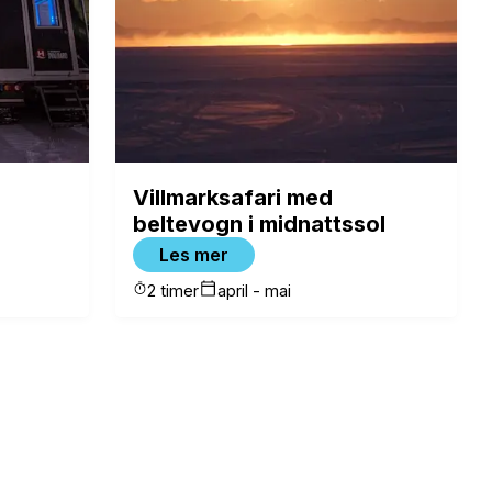
Villmarksafari med
beltevogn i midnattssol
Les mer
2 timer
april - mai