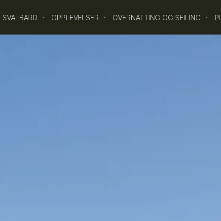
 SVALBARD
OPPLEVELSER
OVERNATTING OG SEILING
P